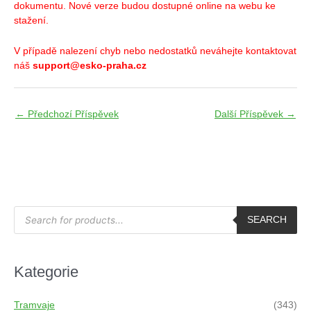
dokumentu. Nové verze budou dostupné online na webu ke
stažení.
V případě nalezení chyb nebo nedostatků neváhejte kontaktovat
náš
support@esko-praha.cz
←
Předchozí Příspěvek
Další Příspěvek
→
P
r
SEARCH
o
d
u
c
t
Kategorie
s
s
e
a
Tramvaje
(343)
r