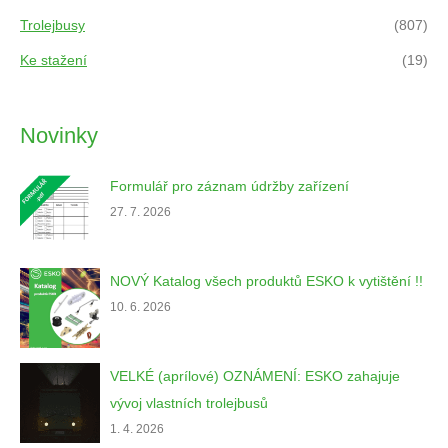
c
h
Trolejbusy
(807)
Ke stažení
(19)
Novinky
Formulář pro záznam údržby zařízení
27. 7. 2026
NOVÝ Katalog všech produktů ESKO k vytištění !!
10. 6. 2026
VELKÉ (aprílové) OZNÁMENÍ: ESKO zahajuje
vývoj vlastních trolejbusů
1. 4. 2026