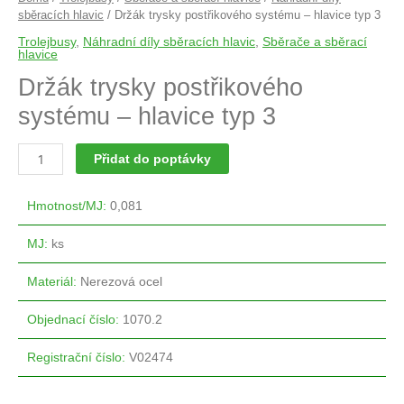
sběracích hlavic
/ Držák trysky postřikového systému – hlavice typ 3
Trolejbusy
,
Náhradní díly sběracích hlavic
,
Sběrače a sběrací
hlavice
Držák trysky postřikového
systému – hlavice typ 3
Přidat do poptávky
Hmotnost/MJ
:
0,081
MJ
:
ks
Materiál
:
Nerezová ocel
Objednací číslo
:
1070.2
Registrační číslo
:
V02474