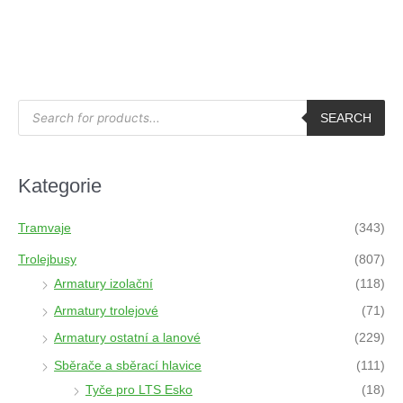
P
r
SEARCH
o
d
u
c
t
Kategorie
s
s
e
a
Tramvaje
(343)
r
c
h
Trolejbusy
(807)
Armatury izolační
(118)
Armatury trolejové
(71)
Armatury ostatní a lanové
(229)
Sběrače a sběrací hlavice
(111)
Tyče pro LTS Esko
(18)