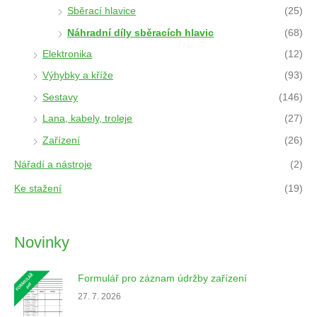
Sběrací hlavice
(25)
Náhradní díly sběracích hlavic
(68)
Elektronika
(12)
Výhybky a kříže
(93)
Sestavy
(146)
Lana, kabely, troleje
(27)
Zařízení
(26)
Nářadí a nástroje
(2)
Ke stažení
(19)
Novinky
Formulář pro záznam údržby zařízení
27. 7. 2026