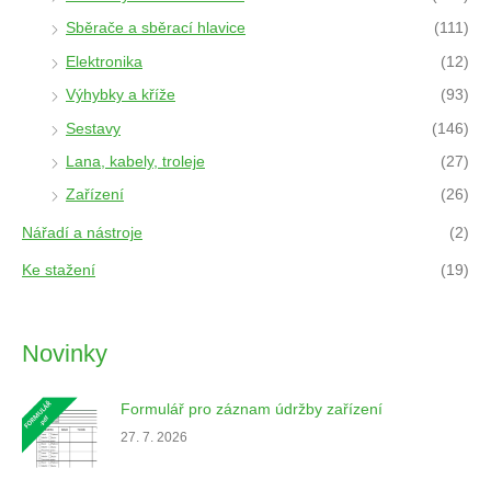
Sběrače a sběrací hlavice
(111)
Elektronika
(12)
Výhybky a kříže
(93)
Sestavy
(146)
Lana, kabely, troleje
(27)
Zařízení
(26)
Nářadí a nástroje
(2)
Ke stažení
(19)
Novinky
Formulář pro záznam údržby zařízení
27. 7. 2026