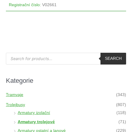
Registrační číslo
:
V02661
P
r
SEARCH
o
d
u
c
t
Kategorie
s
s
e
a
Tramvaje
(343)
r
c
h
Trolejbusy
(807)
Armatury izolační
(118)
Armatury trolejové
(71)
Armatury ostatní a lanové
(229)