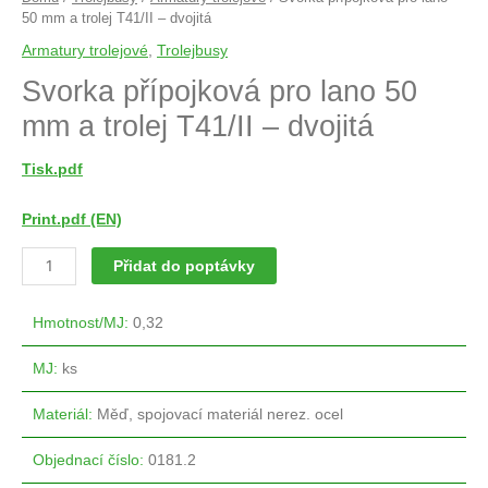
50 mm a trolej T41/II – dvojitá
Armatury trolejové
,
Trolejbusy
Svorka přípojková pro lano 50
mm a trolej T41/II – dvojitá
Tisk.pdf
Print.pdf (EN)
Přidat do poptávky
Hmotnost/MJ
:
0,32
MJ
:
ks
Materiál
:
Měď, spojovací materiál nerez. ocel
Objednací číslo
:
0181.2