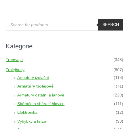
P
r
SEARCH
o
d
u
c
t
Kategorie
s
s
e
a
Tramvaje
(343)
r
c
h
Trolejbusy
(807)
Armatury izolační
(118)
Armatury trolejové
(71)
Armatury ostatní a lanové
(229)
Sběrače a sběrací hlavice
(111)
Elektronika
(12)
Výhybky a kříže
(93)