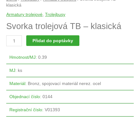
klasická
Armatury trolejové
,
Trolejbusy
Svorka trolejová TB – klasická
Přidat do poptávky
Hmotnost/MJ
:
0.39
MJ
:
ks
Materiál
:
Bronz, spojovací materiál nerez. ocel
Objednací číslo
:
0144
Registrační číslo
:
V01393