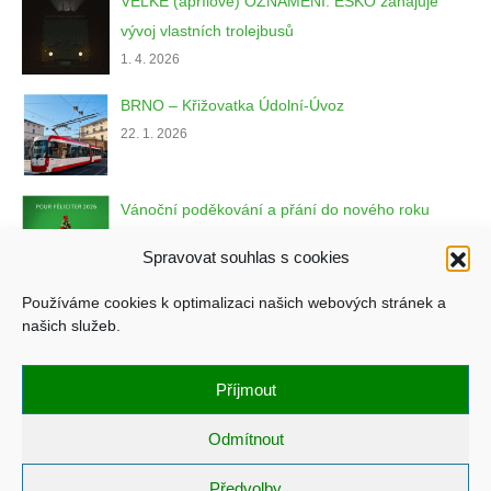
VELKÉ (aprílové) OZNÁMENÍ: ESKO zahajuje
vývoj vlastních trolejbusů
1. 4. 2026
BRNO – Křižovatka Údolní-Úvoz
22. 1. 2026
Vánoční poděkování a přání do nového roku
22. 12. 2025
Spravovat souhlas s cookies
Používáme cookies k optimalizaci našich webových stránek a
našich služeb.
Copyright © ESKO, spol. s r.o.
Příjmout
Zásady ochrany osobních údajů
Všeobecné obchodní podmínky
Odmítnout
Zásady cookies (EU)
Předvolby
Stránky vyrobil a spravuje
Martin Hauge