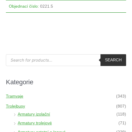
Objednací číslo
:
0221.5
P
r
SEARCH
o
d
u
c
t
Kategorie
s
s
e
a
Tramvaje
(343)
r
c
h
Trolejbusy
(807)
Armatury izolační
(118)
Armatury trolejové
(71)