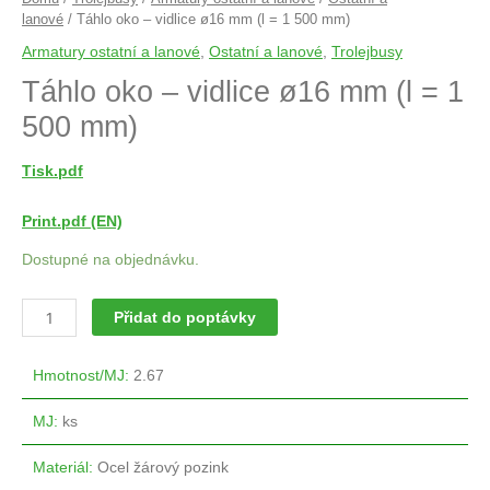
lanové
/ Táhlo oko – vidlice ø16 mm (l = 1 500 mm)
Armatury ostatní a lanové
,
Ostatní a lanové
,
Trolejbusy
Táhlo oko – vidlice ø16 mm (l = 1
500 mm)
Tisk.pdf
Print.pdf (EN)
Dostupné na objednávku.
Přidat do poptávky
Hmotnost/MJ
:
2.67
MJ
:
ks
Materiál
:
Ocel žárový pozink