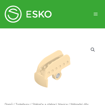
Vanička
sběrací
hlavice
Esko
L102/5
množství
Domů
/
Trolejbusy
/
Sběrače a sběrací hlavice
/
Náhradní díly