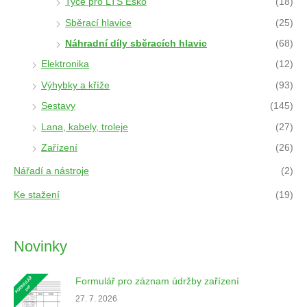
Tyče pro LTS Esko
(18)
Sběrací hlavice
(25)
Náhradní díly sběracích hlavic
(68)
Elektronika
(12)
Výhybky a kříže
(93)
Sestavy
(145)
Lana, kabely, troleje
(27)
Zařízení
(26)
Nářadí a nástroje
(2)
Ke stažení
(19)
Novinky
Formulář pro záznam údržby zařízení
27. 7. 2026