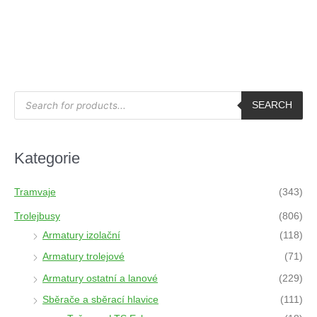
P
r
SEARCH
o
d
u
c
t
Kategorie
s
s
e
a
Tramvaje
(343)
r
c
h
Trolejbusy
(806)
Armatury izolační
(118)
Armatury trolejové
(71)
Armatury ostatní a lanové
(229)
Sběrače a sběrací hlavice
(111)