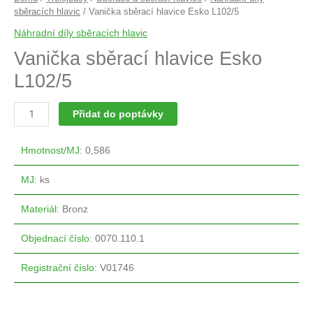
sběracích hlavic
/ Vanička sběrací hlavice Esko L102/5
Náhradní díly sběracích hlavic
Vanička sběrací hlavice Esko
L102/5
Přidat do poptávky
Hmotnost/MJ
:
0,586
MJ
:
ks
Materiál
:
Bronz
Objednací číslo
:
0070.110.1
Registrační číslo
:
V01746