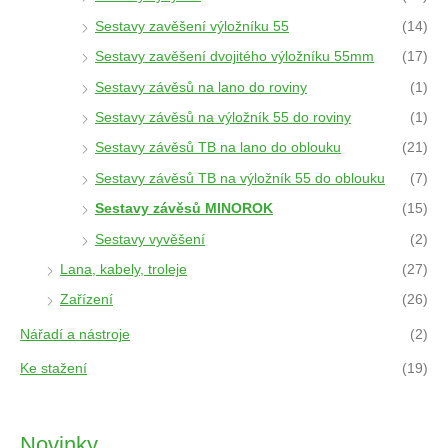
Sestavy zavěšení výložníku 55
(14)
Sestavy zavěšení dvojitého výložníku 55mm
(17)
Sestavy závěsů na lano do roviny
(1)
Sestavy závěsů na výložník 55 do roviny
(1)
Sestavy závěsů TB na lano do oblouku
(21)
Sestavy závěsů TB na výložník 55 do oblouku
(7)
Sestavy závěsů MINOROK
(15)
Sestavy vyvěšení
(2)
Lana, kabely, troleje
(27)
Zařízení
(26)
Nářadí a nástroje
(2)
Ke stažení
(19)
Novinky