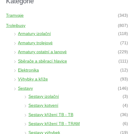
Kategorie
s
s
e
a
Tramvaje
(343)
r
c
h
Trolejbusy
(807)
Armatury izolační
(118)
Armatury trolejové
(71)
Armatury ostatní a lanové
(229)
Sběrače a sběrací hlavice
(111)
Elektronika
(12)
Výhybky a kříže
(93)
Sestavy
(146)
Sestavy izolační
(3)
Sestavy kotvení
(4)
Sestavy křížení TB - TB
(36)
Sestavy křížení TB - TRAM
(6)
Sestavy výhybek
(19)