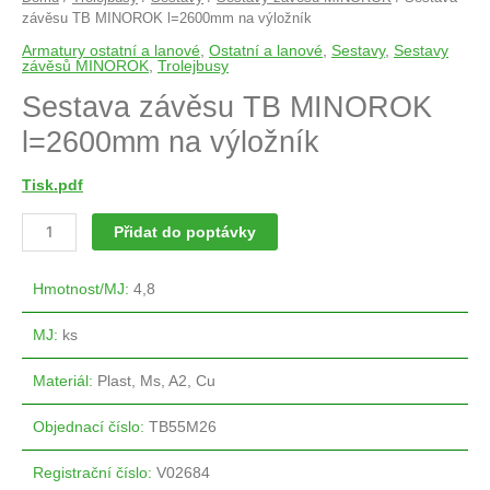
závěsu TB MINOROK l=2600mm na výložník
Armatury ostatní a lanové
,
Ostatní a lanové
,
Sestavy
,
Sestavy
závěsů MINOROK
,
Trolejbusy
Sestava závěsu TB MINOROK
l=2600mm na výložník
Tisk.pdf
Přidat do poptávky
Hmotnost/MJ
:
4,8
MJ
:
ks
Materiál
:
Plast, Ms, A2, Cu
Objednací číslo
:
TB55M26
Registrační číslo
:
V02684