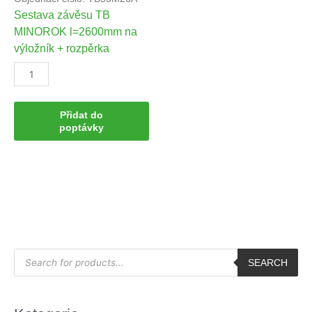
Sestava závěsu TB
MINOROK l=2600mm na
výložník + rozpěrka
Přidat do
poptávky
P
r
SEARCH
o
d
u
c
t