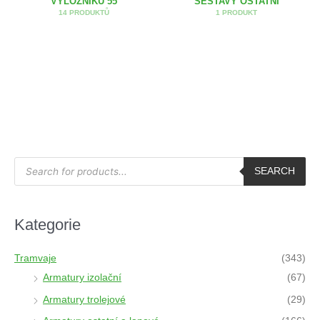
VÝLOŽNÍKU 55
SESTAVY OSTATNÍ
14 PRODUKTŮ
1 PRODUKT
P
r
SEARCH
o
d
u
c
t
Kategorie
s
s
e
a
Tramvaje
(343)
r
c
Armatury izolační
(67)
h
Armatury trolejové
(29)