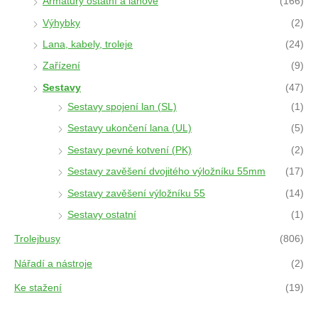
Armatury ostatní a lanové
(166)
Výhybky
(2)
Lana, kabely, troleje
(24)
Zařízení
(9)
Sestavy
(47)
Sestavy spojení lan (SL)
(1)
Sestavy ukončení lana (UL)
(5)
Sestavy pevné kotvení (PK)
(2)
Sestavy zavěšení dvojitého výložníku 55mm
(17)
Sestavy zavěšení výložníku 55
(14)
Sestavy ostatní
(1)
Trolejbusy
(806)
Nářadí a nástroje
(2)
Ke stažení
(19)