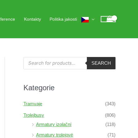
ference
Kontakty
Politika jakosti
P
SEARCH
r
o
d
u
c
Kategorie
t
s
s
e
Tramvaje
(343)
a
r
c
Trolejbusy
(806)
h
Armatury izolační
(118)
Armatury trolejové
(71)