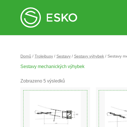
Domů
/
Trolejbusy
/
Sestavy
/
Sestavy výhybek
/ Sestavy m
Sestavy mechanických výhybek
Zobrazeno 5 výsledků
Sestava
Sestava
sjížděček
sjížděček
Levých
Levých
+
+
20°
20°
kříž
kříž