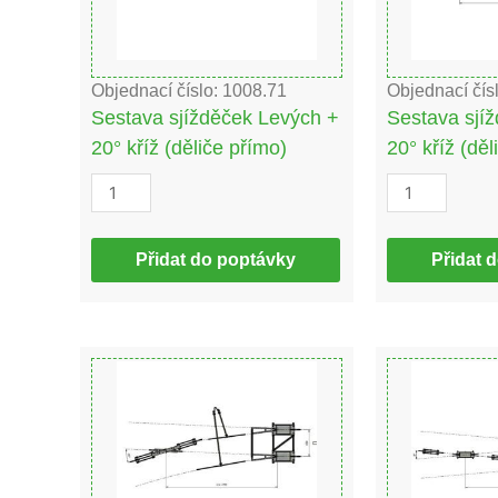
(děliče
(děliče
přímo)
v
množství
odbočce)
množství
Objednací číslo: 1008.71
Objednací čís
Sestava sjížděček Levých +
Sestava sjí
20° kříž (děliče přímo)
20° kříž (dě
Přidat do poptávky
Přidat 
Sestava
Sestava
sjížděček
sjížděček
Pravých
symetrická
+
+
20°
10°
kříž
mech.