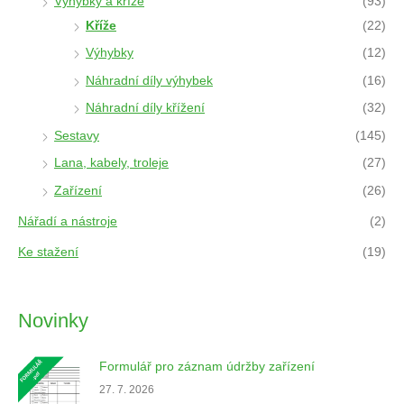
Výhybky a kříže
(93)
Kříže
(22)
Výhybky
(12)
Náhradní díly výhybek
(16)
Náhradní díly křížení
(32)
Sestavy
(145)
Lana, kabely, troleje
(27)
Zařízení
(26)
Nářadí a nástroje
(2)
Ke stažení
(19)
Novinky
Formulář pro záznam údržby zařízení
27. 7. 2026