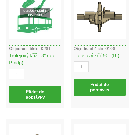
(pro
(Br)
Pmdp)
množství
množství
Objednací číslo: 0261
Objednací číslo: 0106
Trolejový kříž 18° (pro
Trolejový kříž 90° (Br)
Pmdp)
Přidat do
poptávky
Přidat do
poptávky
Trolejový
Trolejový
kříž
kříž
80°
80°