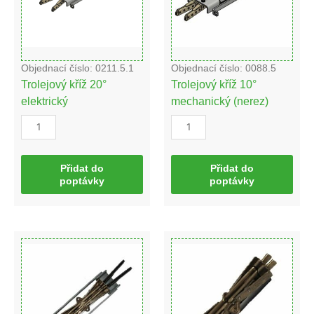
Objednací číslo: 0211.5.1
Objednací číslo: 0088.5
Trolejový kříž 20°
Trolejový kříž 10°
elektrický
mechanický (nerez)
Přidat do
Přidat do
poptávky
poptávky
Trolejový
Trolejový
kříž
kříž
10°
10°
Esko
ESKO
-
-
mechanický
pohyblivý