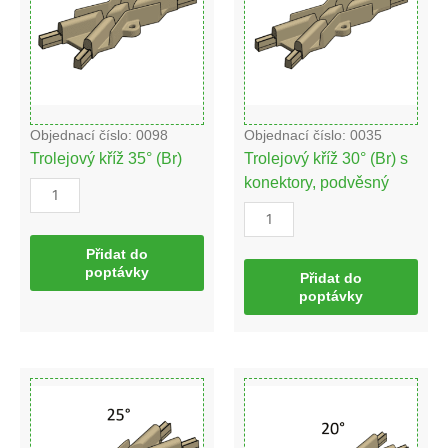
množství
s
konektory,
podvěsný
množství
Objednací číslo: 0098
Objednací číslo: 0035
Trolejový kříž 35° (Br)
Trolejový kříž 30° (Br) s
konektory, podvěsný
Přidat do
poptávky
Přidat do
poptávky
Trolejový
Trolejový
kříž
kříž
25°
20°
(Br)
(Br)