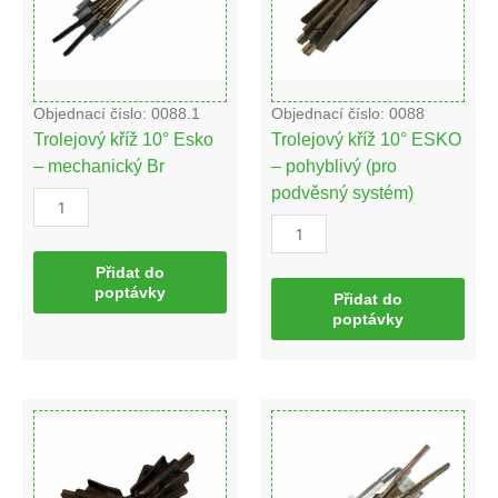
Br
(pro
množství
podvěsný
systém)
množství
Objednací číslo: 0088.1
Objednací číslo: 0088
Trolejový kříž 10° Esko
Trolejový kříž 10° ESKO
– mechanický Br
– pohyblivý (pro
podvěsný systém)
Přidat do
poptávky
Přidat do
poptávky
Trolejový
Trolejový
kříž
kříž
TB
20°
-
(Br)