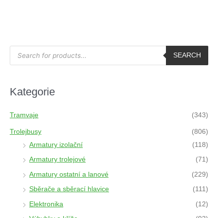
P
r
SEARCH
o
d
u
c
t
Kategorie
s
s
e
a
Tramvaje
(343)
r
c
h
Trolejbusy
(806)
Armatury izolační
(118)
Armatury trolejové
(71)
Armatury ostatní a lanové
(229)
Sběrače a sběrací hlavice
(111)
Elektronika
(12)