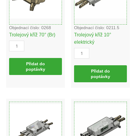
Objednací číslo: 0268
Objednací číslo: 0211.5
Trolejový kříž 70° (Br)
Trolejový kříž 10°
elektrický
Přidat do
poptávky
Přidat do
poptávky
Trolejový
Trolejový
kříž
kříž
20°
10°
elektrický
mechanický
množství
(nerez)
množství