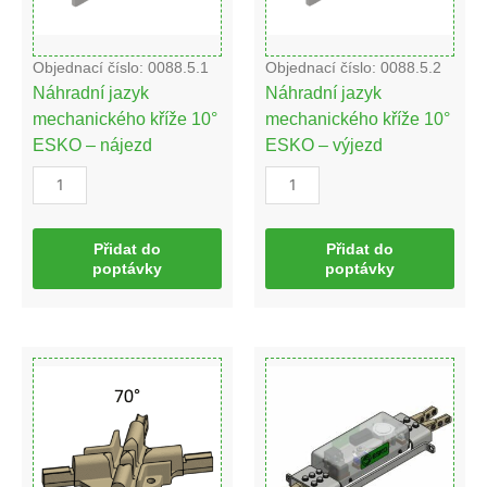
množství
množství
Objednací číslo: 0088.5.1
Objednací číslo: 0088.5.2
Náhradní jazyk
Náhradní jazyk
mechanického kříže 10°
mechanického kříže 10°
ESKO – nájezd
ESKO – výjezd
Přidat do
Přidat do
poptávky
poptávky
Trolejový
Trolejový
kříž
kříž
70°
10°
(Br)
elektrický
množství
množství