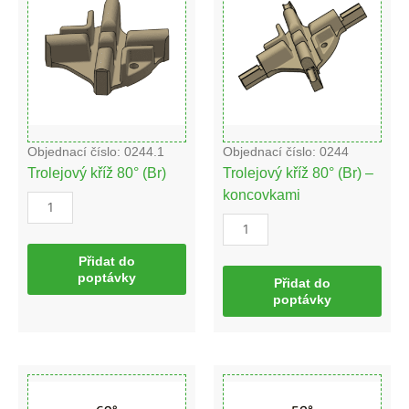
(Br)
(Br)
množství
-
koncovkami
množství
Objednací číslo: 0244.1
Objednací číslo: 0244
Trolejový kříž 80° (Br)
Trolejový kříž 80° (Br) –
koncovkami
Přidat do
poptávky
Přidat do
poptávky
Trolejový
Trolejový
kříž
kříž