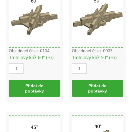
60°
50°
(Br)
(Br)
množství
množství
Objednací číslo: 0104
Objednací číslo: 0037
Trolejový kříž 60° (Br)
Trolejový kříž 50° (Br)
Přidat do
Přidat do
poptávky
poptávky
Trolejový
Trolejový
kříž
kříž
45°
40°