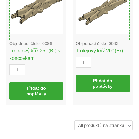
s
množství
koncovkami
množství
Objednací číslo: 0096
Objednací číslo: 0033
Trolejový kříž 25° (Br) s
Trolejový kříž 20° (Br)
koncovkami
Přidat do
poptávky
Přidat do
poptávky