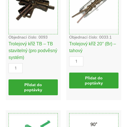
TB
-
stavitelný
tahový
(pro
množství
podvěsný
systém)
množství
Objednací číslo: 0093
Objednací číslo: 0033.1
Trolejový kříž TB – TB
Trolejový kříž 20° (Br) –
stavitelný (pro podvěsný
tahový
systém)
Přidat do
poptávky
Přidat do
poptávky
Trolejový
Trolejový
kříž
kříž
18°
90°