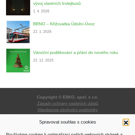
vývoj vlastních trolejbusů
1. 4. 2026
BRNO – Křižovatka Údolní-Úvoz
22. 1. 2026
Vánoční poděkování a přání do nového roku
22. 12. 2025
Copyright © ESKO, spol. s r.o.
Zásady ochrany osobních údajů
Všeobecné obchodní podmínky
Zásady cookies (EU)
Spravovat souhlas s cookies
Stránky vyrobil a spravuje
Martin Hauge
Používáme cookies k optimalizaci našich webových stránek a