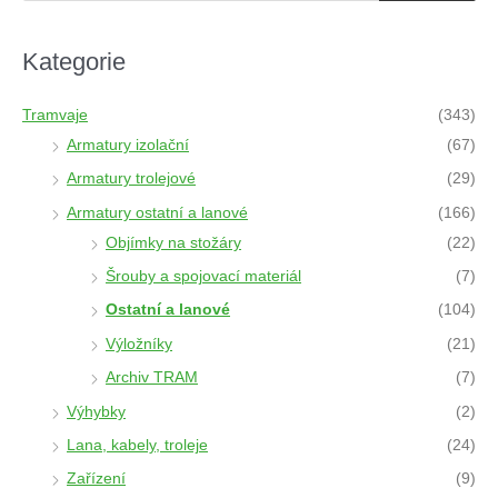
d
u
c
t
Kategorie
s
s
e
a
Tramvaje
(343)
r
c
Armatury izolační
(67)
h
Armatury trolejové
(29)
Armatury ostatní a lanové
(166)
Objímky na stožáry
(22)
Šrouby a spojovací materiál
(7)
Ostatní a lanové
(104)
Výložníky
(21)
Archiv TRAM
(7)
Výhybky
(2)
Lana, kabely, troleje
(24)
Zařízení
(9)