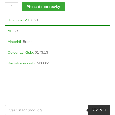
Přidat do poptávky
Hmotnost/MJ
:
0,21
MJ
:
ks
Materiál
:
Bronz
Objednací číslo
:
0173.13
Registrační číslo
:
M03351
P
r
SEARCH
o