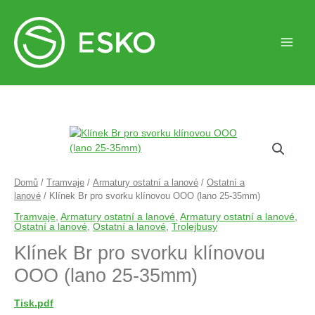
Klínek
Br
pro
svorku
Domů
/
Tramvaje
/
Armatury ostatní a lanové
/
Ostatní a
klínovou
lanové
/ Klínek Br pro svorku klínovou OOO (lano 25-35mm)
OOO
Tramvaje
,
Armatury ostatní a lanové
,
Armatury ostatní a lanové
,
(lano
Ostatní a lanové
,
Ostatní a lanové
,
Trolejbusy
25-
Klínek Br pro svorku klínovou
35mm)
množství
OOO (lano 25-35mm)
Tisk.pdf