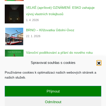
VELKÉ (aprílové) OZNÁMENÍ: ESKO zahajuje
vývoj vlastních trolejbusů
1. 4. 2026
BRNO – Křižovatka Údolní-Úvoz
22. 1. 2026
Vánoční poděkování a přání do nového roku
22. 12. 2025
Spravovat souhlas s cookies
Používáme cookies k optimalizaci našich webových stránek a
našich služeb.
Copyright © ESKO, spol. s r.o.
Příjmout
Zásady ochrany osobních údajů
Všeobecné obchodní podmínky
Odmítnout
Zásady cookies (EU)