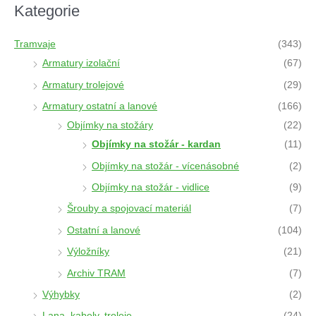
t
Kategorie
s
s
e
a
Tramvaje
(343)
r
c
Armatury izolační
(67)
h
Armatury trolejové
(29)
Armatury ostatní a lanové
(166)
Objímky na stožáry
(22)
Objímky na stožár - kardan
(11)
Objímky na stožár - vícenásobné
(2)
Objímky na stožár - vidlice
(9)
Šrouby a spojovací materiál
(7)
Ostatní a lanové
(104)
Výložníky
(21)
Archiv TRAM
(7)
Výhybky
(2)
Lana, kabely, troleje
(24)