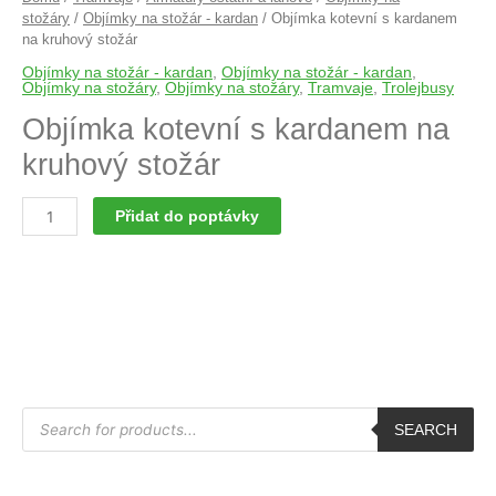
stožáry
/
Objímky na stožár - kardan
/ Objímka kotevní s kardanem
na kruhový stožár
Objímky na stožár - kardan
,
Objímky na stožár - kardan
,
Objímky na stožáry
,
Objímky na stožáry
,
Tramvaje
,
Trolejbusy
Objímka kotevní s kardanem na
kruhový stožár
Přidat do poptávky
P
r
SEARCH
o
d
u
c