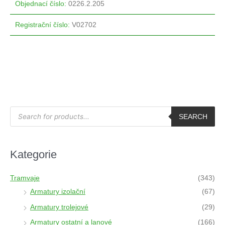
Objednací číslo
:
0226.2.205
Registrační číslo
:
V02702
P
r
SEARCH
o
d
u
c
t
Kategorie
s
s
e
a
Tramvaje
(343)
r
c
Armatury izolační
(67)
h
Armatury trolejové
(29)
Armatury ostatní a lanové
(166)