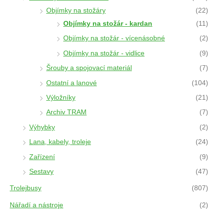
Objímky na stožáry
(22)
Objímky na stožár - kardan
(11)
Objímky na stožár - vícenásobné
(2)
Objímky na stožár - vidlice
(9)
Šrouby a spojovací materiál
(7)
Ostatní a lanové
(104)
Výložníky
(21)
Archiv TRAM
(7)
Výhybky
(2)
Lana, kabely, troleje
(24)
Zařízení
(9)
Sestavy
(47)
Trolejbusy
(807)
Nářadí a nástroje
(2)