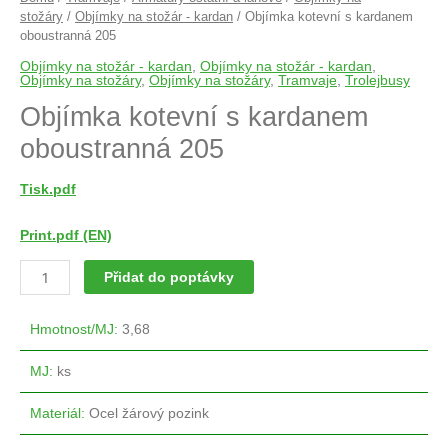
stožáry
/
Objímky na stožár - kardan
/ Objímka kotevní s kardanem
oboustranná 205
Objímky na stožár - kardan
,
Objímky na stožár - kardan
,
Objímky na stožáry
,
Objímky na stožáry
,
Tramvaje
,
Trolejbusy
Objímka kotevní s kardanem
oboustranná 205
Tisk.pdf
Print.pdf (EN)
Přidat do poptávky
Hmotnost/MJ
:
3,68
MJ
:
ks
Materiál
:
Ocel žárový pozink