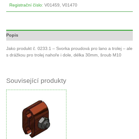
Registrační číslo
:
V01459, V01470
Popis
Jako produkt č. 0233.1 – Svorka proudová pro lano a trolej – ale
s drážkou pro trolej nahoře i dole, délka 30mm, šroub M10
Související produkty
Svorka
proudová
pro
lano
a
trolej
-
jednodílná