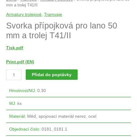
mm a trolej T41/II
Armatury trolejové
,
Tramvaje
Svorka přípojková pro lano 50
mm a trolej T41/II
Tisk.pdf
Print.pdf (EN)
Přidat do poptávky
Hmotnost/MJ
:
0.30
MJ
:
ks
Materiál
:
Měď, spojovací materiál nerez. ocel
Objednací číslo
:
0181, 0181.1