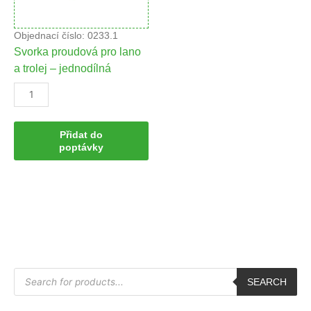
množství
Objednací číslo: 0233.1
Svorka proudová pro lano
a trolej – jednodílná
Přidat do
poptávky
P
r
SEARCH
o
d
u