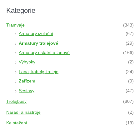
c
t
Kategorie
s
s
e
a
Tramvaje
(343)
r
c
Armatury izolační
(67)
h
Armatury trolejové
(29)
Armatury ostatní a lanové
(166)
Výhybky
(2)
Lana, kabely, troleje
(24)
Zařízení
(9)
Sestavy
(47)
Trolejbusy
(807)
Nářadí a nástroje
(2)
Ke stažení
(19)