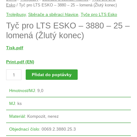
Esko
/ Tyč pro LTS ESKO – 3880 – 25 – lomená (Žlutý konec)
Trolejbusy
,
Sběrače a sběrací hlavice
,
Tyče pro LTS Esko
Tyč pro LTS ESKO – 3880 – 25 –
lomená (Žlutý konec)
Tisk.pdf
Print.pdf (EN)
Přidat do poptávky
Hmotnost/MJ
:
9,0
MJ
:
ks
Materiál
:
Kompozit, nerez
Objednací číslo
:
0069.2.3880.25.3