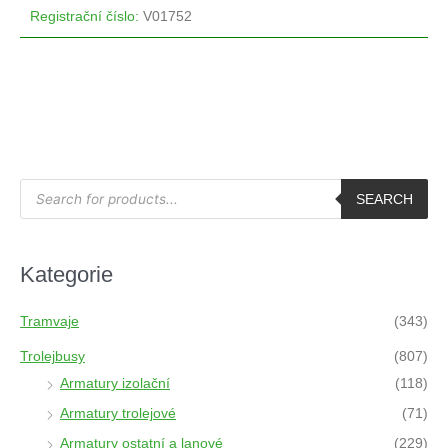
Registrační číslo
:
V01752
P
r
SEARCH
o
d
u
c
t
Kategorie
s
s
e
a
Tramvaje
(343)
r
c
h
Trolejbusy
(807)
Armatury izolační
(118)
Armatury trolejové
(71)
Armatury ostatní a lanové
(229)