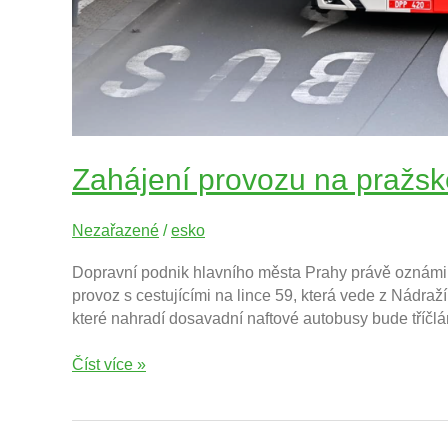
Zahájení provozu na pražské
Nezařazené
/
esko
Dopravní podnik hlavního města Prahy právě oznámil,
provoz s cestujícími na lince 59, která vede z Nádraž
které nahradí dosavadní naftové autobusy bude tříč
Číst více »