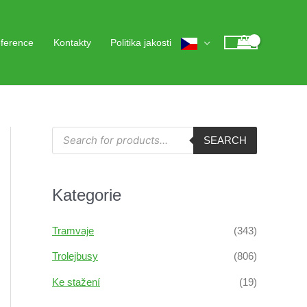
ference
Kontakty
Politika jakosti
P
SEARCH
r
o
d
u
c
Kategorie
t
s
s
e
Tramvaje
(343)
a
r
c
Trolejbusy
(806)
h
Ke stažení
(19)